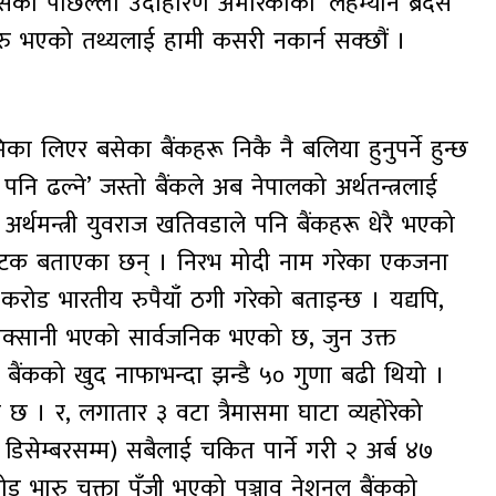
। त्यसको पछिल्लो उदाहारण अमेरिकाको ‘लेहम्यान ब्रदर्स’
नै सुरु भएको तथ्यलाई हामी कसरी नकार्न सक्छौं ।
िका लिएर बसेका बैंकहरू निकै नै बलिया हुनुपर्ने हुन्छ
दा पनि ढल्ने’ जस्तो बैंकले अब नेपालको अर्थतन्त्रलाई
र्थमन्त्री युवराज खतिवडाले पनि बैंकहरू धेरै भएको
क/पटक बताएका छन् । निरभ मोदी नाम गरेका एकजना
करोड भारतीय रुपैयाँ ठगी गरेको बताइन्छ । यद्यपि,
नोक्सानी भएको सार्वजनिक भएको छ, जुन उक्त
) बैंकको खुद नाफाभन्दा झन्डै ५० गुणा बढी थियो ।
छ । र, लगातार ३ वटा त्रैमासमा घाटा व्यहोरेको
 डिसेम्बरसम्म) सबैलाई चकित पार्ने गरी २ अर्ब ४७
भारु चुक्ता पुँजी भएको पञ्जाव नेशनल बैंकको