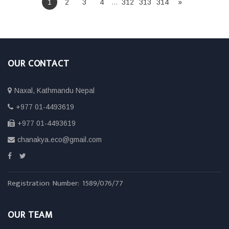
1
2
3
4
…
312
313
314
»
OUR CONTACT
Naxal, Kathmandu Nepal
+977 01-4493619
+977 01-4493619
chanakya.eco@gmail.com
Registration Number: 1589/076/77
OUR TEAM