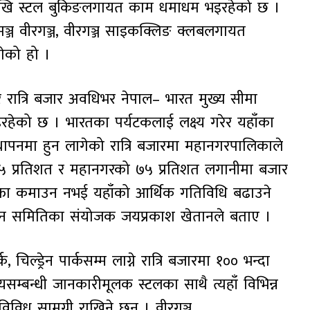
ेखि स्टल बुकिङलगायत काम धमाधम भइरहेको छ ।
मी मञ्ज वीरगञ्ज, वीरगञ्ज साइकक्लिङ क्लबलगायत
गेको हो ।
रात्रि बजार अवधिभर नेपाल– भारत मुख्य सीमा
 भइरहेको छ । भारतका पर्यटकलाई लक्ष्य गरेर यहाँका
स्थापनमा हुन लागेको रात्रि बजारमा महानगरपालिकाले
को २५ प्रतिशत र महानगरको ७५ प्रतिशत लगानीमा बजार
र नाफा कमाउन नभई यहाँको आर्थिक गतिविधि बढाउने
्थापन समितिका संयोजक जयप्रकाश खेतानले बताए ।
िल्ड्रेन पार्कसम्म लाग्ने रात्रि बजारमा १०० भन्दा
्यसम्बन्धी जानकारीमूलक स्टलका साथै त्यहाँ विभिन्न
िविध सामग्री राखिने छन् । वीरगञ्ज