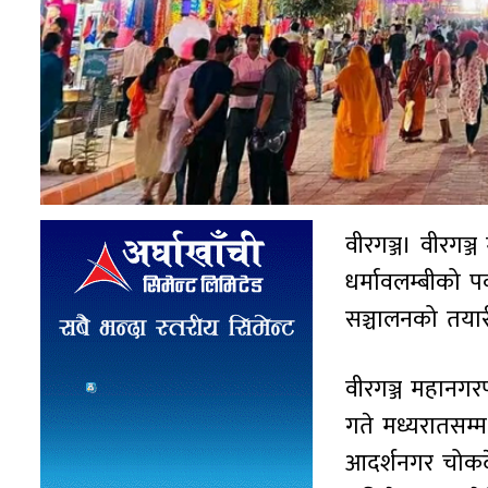
वीरगञ्ज। वीरगञ्
धर्मावलम्बीको पर
सञ्चालनको तयार
वीरगञ्ज महानगर
गते मध्यरातसम्म
आदर्शनगर चोकदेख