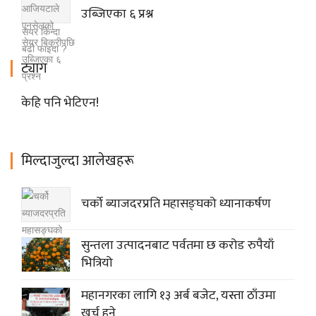
उब्जिएका ६ प्रश्न
ट्याग
केहि पनि भेटिएन!
मिल्दाजुल्दा आलेखहरू
चर्को ब्याजदरप्रति महासङ्घको ध्यानाकर्षण
सुन्तला उत्पादनबाट पर्वतमा छ करोड रुपैयाँ
भित्रियो
महानगरका लागि १३ अर्ब बजेट, यस्ता ठाँउमा
खर्च हुने