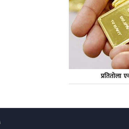
प्रतितोला 
M