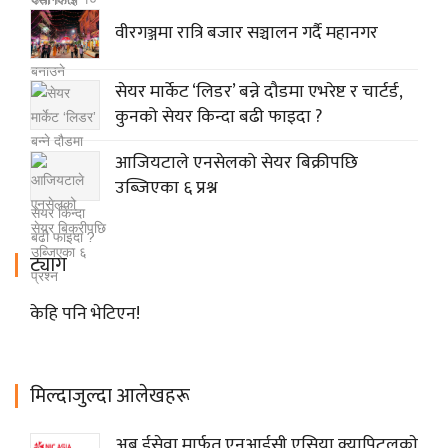
वीरगञ्जमा रात्रि बजार सञ्चालन गर्दै महानगर
सेयर मार्केट ‘लिडर’ बन्ने दौडमा एभरेष्ट र चार्टर्ड,
कुनको सेयर किन्दा बढी फाइदा ?
आजियटाले एनसेलको सेयर बिक्रीपछि
उब्जिएका ६ प्रश्न
ट्याग
केहि पनि भेटिएन!
मिल्दाजुल्दा आलेखहरू
अब ईसेवा मार्फत एनआईसी एसिया क्यापिटलकाे