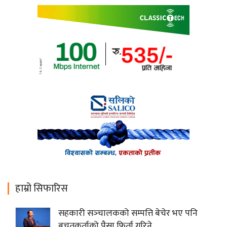
हाम्रो सिफारिस
सहकारी सञ्‍चालकको सम्पत्ति बेचेर भए पनि
बचतकर्ताको पैसा फिर्ता गरिने