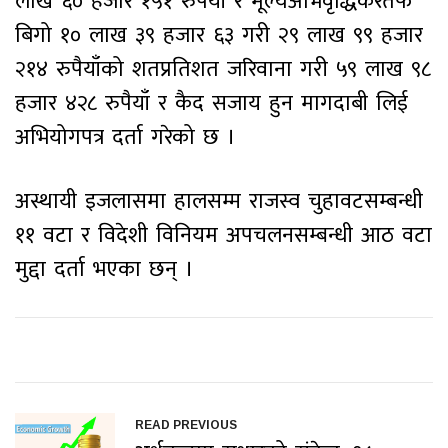
लाख ६० हजार १५१ रुपैयाँ र मूल्यअभिवृद्धिकरतर्फ
बिगो १० लाख ३९ हजार ६३ गरी २९ लाख ९९ हजार
२१४ रुपैयाँको शतप्रतिशत जरिवाना गरी ५९ लाख ९८
हजार ४२८ रुपैयाँ र कैद सजाय हुन मागदाबी लिई
अभियोगपत्र दर्ता गरेको छ ।
अस्थायी इजलासमा हालसम्म राजस्व चुहावटसम्बन्धी
११ वटा र विदेशी विनियम अपचलनसम्बन्धी आठ वटा
मुद्दा दर्ता भएका छन् ।
READ PREVIOUS