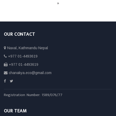
»
OUR CONTACT
Naxal, Kathmandu Nepal
+977 01-4493619
+977 01-4493619
chanakya.eco@gmail.com
Registration Number: 1589/076/77
OUR TEAM