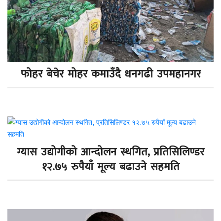
फोहर बेचेर मोहर कमाउँदै धनगढी उपमहानगर
ग्यास उद्योगीको आन्दोलन स्थगित, प्रतिसिलिण्डर
१२.७५ रुपैयाँ मूल्य बढाउने सहमति