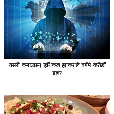
यसरी कमाउछन् ‘इथिकल ह्याकर’ले वर्षमै करोडौं
डलर